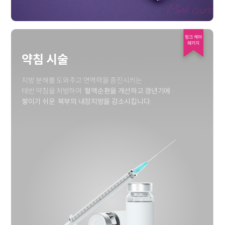
핑크 케어
패키지
약침 시술
지방 분해를 도와주고 면역력을 증진시키는
태반 약침을 처방하여
혈액순환을 개선하고 갱년기에
쌓이기 쉬운
복부의 내장지방을 감소시킵니다.