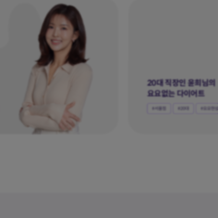
현직 간호사 김유란님
건강 회복 다이어트
#서울점
#30대
#요요현