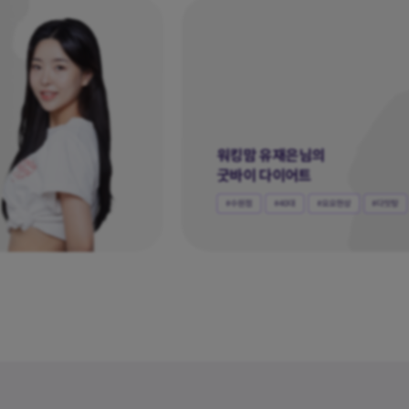
20대 직장인 윤희님의
요요없는 다이어트
#서울점
#20대
#요요현상
#다잇탕