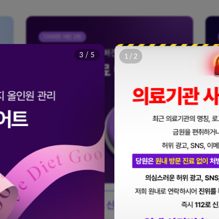
닫
기
4
/
5
2
/
2
이벤트 신청하기