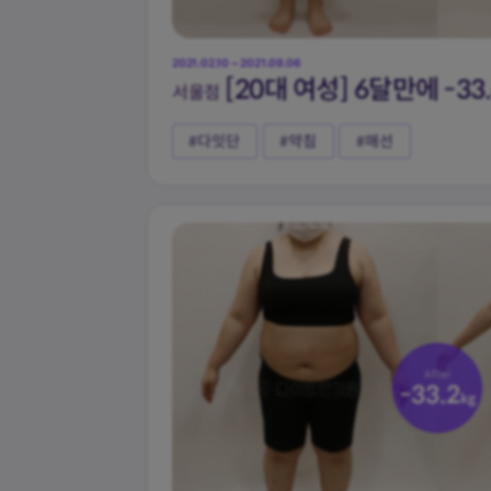
2021.02.10 ~ 2021.09.06
[20대 여성] 6달만에 -33
서울점
#다잇단
#약침
#매선
체지방률
-22.2
%
After
-33.2
kg