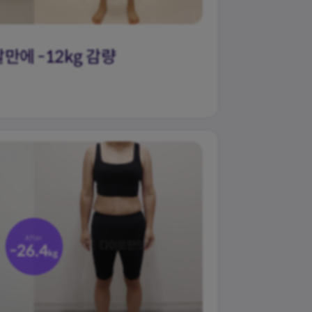
달만에 -12kg 감량
체지방량
-23.9
kg
After
-26.4
kg