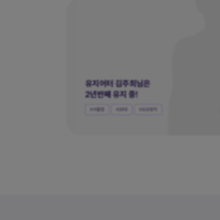
워킹맘 유재은님의
굿바이 다이어트
#수원점
#40대
#요요현상
#다잇탕