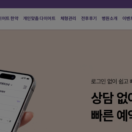
이어트 한약
개인맞춤 다이어트
체형관리
전후후기
병원소개
이벤