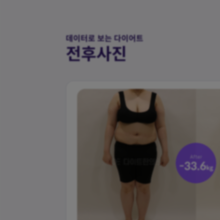
데이터로 보는 다이어트
전후사진
체지방률
-27.3
%
After
-33.6
kg