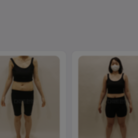
체지방량
체지방률
-29.2
-10.3
kg
%