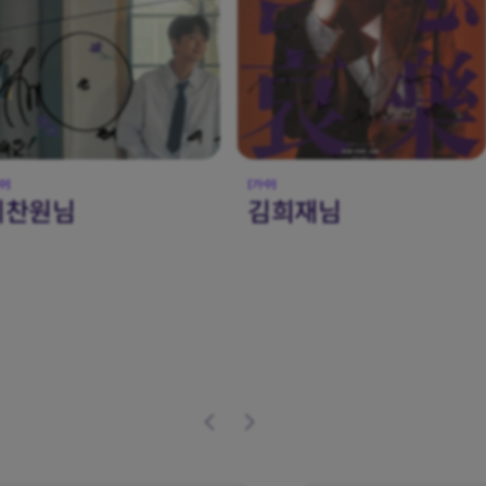
수]
[배우]
김희재님
조정석님