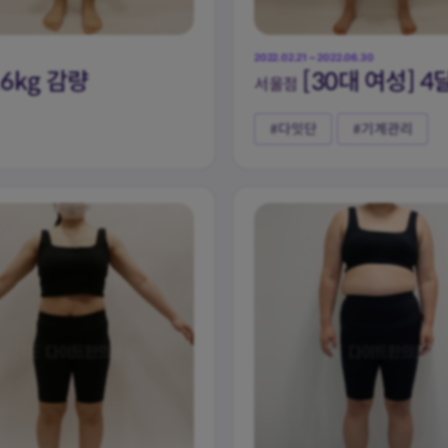
2022.02.21 ~ 2022.06.30
.6kg 감량
[30대 여성] 4
서울점
#다잇단
#기계관리
체지방량
체지방률
-30
-20.8
kg
%