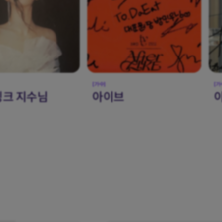
[가수]
[가
브
이찬원님