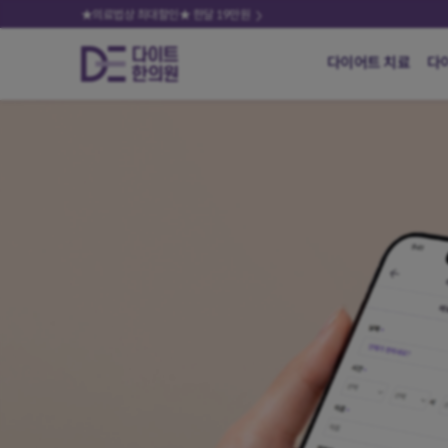
★의료법상 최대할인★ 한달 19만원
다이어트 치료
다