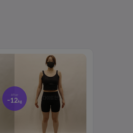
체지방량
-9.6
kg
After
-12
kg