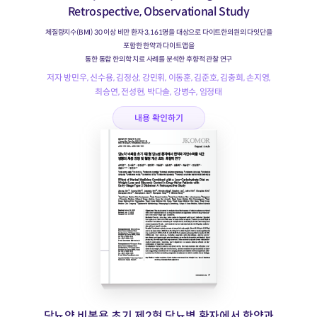
Retrospective, Observational Study
체질량지수(BMI) 30 이상 비만 환자 3,161명을 대상으로 다이트한의원의 다잇단을
포함한 한약과 다이트앱을
통한 통합 한의학 치료 사례를 분석한 후향적 관찰 연구
저자 방민우, 신수용, 김정상, 강민휘, 이동훈, 김준호, 김충희, 손지영,
최승연, 전성현, 박다솔, 강병수, 임정태
내용 확인하기
당뇨약 비복용 초기 제2형 당뇨병 환자에서 한약과