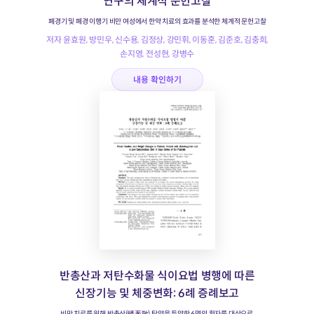
연구의 체계적 문헌고찰
폐경기 및 폐경 이행기 비만 여성에서 한약 치료의 효과를 분석한 체계적 문헌고찰
저자 윤효원, 방민우, 신수용, 김정상, 강민휘, 이동훈, 김준호, 김충희,
손지영, 전성현, 강병수
내용 확인하기
반총산과 저탄수화물 식이요법 병행에 따른
신장기능 및 체중변화: 6례 증례보고
비만 치료를 위해 반총산(蟠蔥散) 탕약을 투약한 6명의 환자를 대상으로,