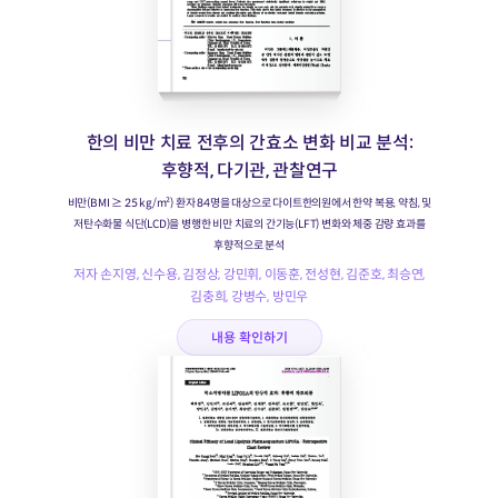
한의 비만 치료 전후의 간효소 변화 비교 분석:
후향적, 다기관, 관찰연구
비만(BMI ≥ 25 kg/m²) 환자 84명을 대상으로 다이트한의원에서 한약 복용, 약침, 및
저탄수화물 식단(LCD)을 병행한 비만 치료의 간기능(LFT) 변화와 체중 감량 효과를
후향적으로 분석
저자 손지영, 신수용, 김정상, 강민휘, 이동훈, 전성현, 김준호, 최승연,
김충희, 강병수, 방민우
내용 확인하기