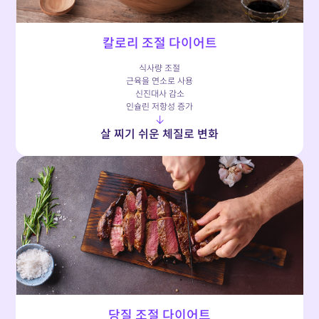
칼로리 조절 다이어트
식사량 조절
근육을 연소로 사용
신진대사 감소
인슐린 저항성 증가
↓
살 찌기 쉬운 체질로 변화
당질 조절 다이어트