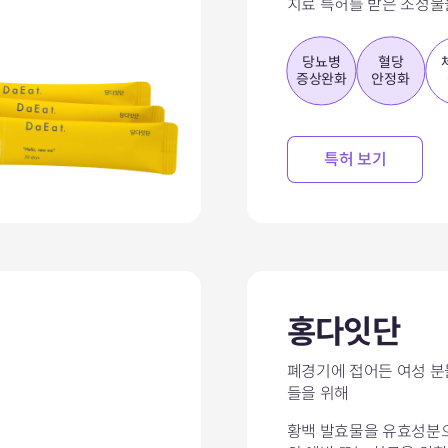
치료 특허를 받은 조성물
당뇨병
혈당
증상완화
안정화
특허 보기
홍다잇단
폐경기에 접어든 여성 분
들을 위해
황백 발효물을 유효성분으