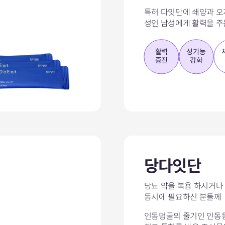
특허 다잇단에 쇄양과 오
성인 남성에게 활력을 주
활력
성기능
증진
강화
당다잇단
당뇨 약을 복용 하시거나
동시에 필요하신 분들께
인동덩굴의 줄기인 인동등