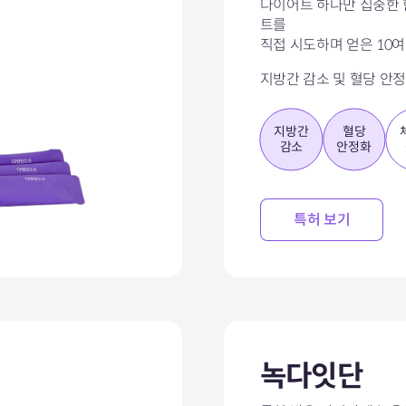
다이어트 하나만 집중한 
트를
직접 시도하며 얻은 10
지방간 감소 및 혈당 안
지방간
혈당
감소
안정화
특허 보기
녹다잇단