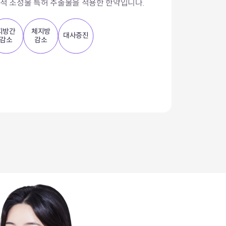
학적 조성물 특허 추출물을 적용한 한약입니다.
지방간
체지방
대사증진
감소
감소