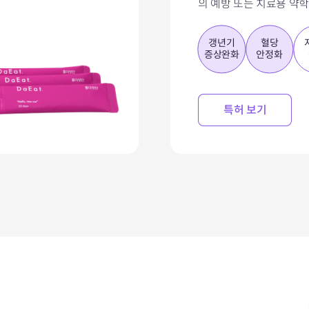
의 예방 또는 치료용 약
갱년기
혈당
증상완화
안정화
특허 보기