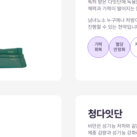
특허 받은 다잇단에 녹용
체력과 기력이 떨어지는 
남녀노소 누구에나 처방
진행할 수 있는 한약입니
기력
혈당
회복
안정화
청다잇단
비만은 성기능 저하와 같
체중 감량과 성기능 강화