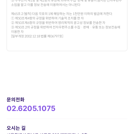
③ 누구든지 제1항 및 제2항의 규정에 의하여 수집·판매 및 유통이 금지된 전자우편주
소임을 알고 이를 정보 전송에 이용하여서는 아니된다
제65조 2 (벌칙) 다음 각호의 1에 해당하는 자는 1천만원 이하의 벌금에 처한다.
① 제50조제4항의 규정을 위반하여 기술적 조치를 한 자
② 제50조제6항의 규정을 위반하여 영리목적의 광고성 정보를 전송한 자
③ 제50조 2의 규정을 위반하여 전자우편주소를 수집ㆍ판매ㆍ유통 또는 정보전송에
이용한 자
[일부개정 2002.12.18 법률 제06797호]
문의전화
02.6205.1075
오시는 길