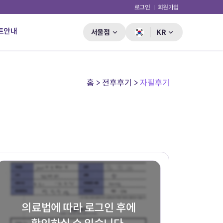
로그인
회원가입
트안내
서울점
KR
홈 > 전후후기 >
자필후기
의료법에 따라 로그인 후에