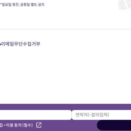
*일요일 휴진, 공휴일 별도 공지
이메일무단수집거부
다
다
다
다
이
이
이
이
트
트
트
트
카
유
블
인
카
튜
로
스
오
브
그
타
톡
바
바
그
상
로
로
램
담
가
가
바
바
기
기
로
로
가
가
기
기
 • 이용 동의 (필수)