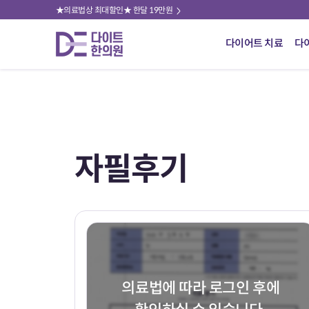
★의료법상 최대할인★ 한달 19만원
다이어트 치료
다
자필후기
의료법에 따라 로그인 후에