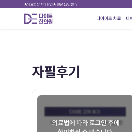
★의료법상 최대할인★ 한달 19만원
다이어트 치료
다
자필후기
의료법에 따라 로그인 후에