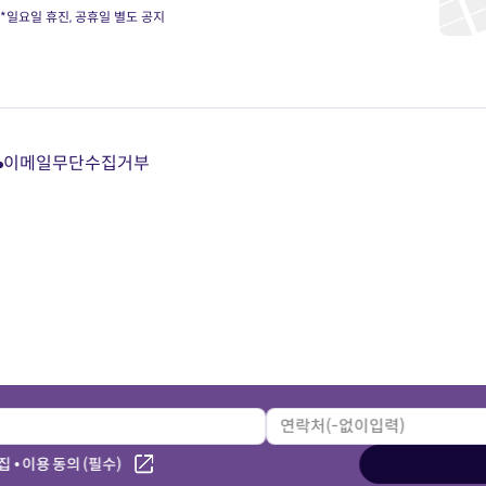
*일요일 휴진, 공휴일 별도 공지
이메일무단수집거부
다
다
다
다
이
이
이
이
트
트
트
트
카
유
블
인
카
튜
로
스
오
브
그
타
톡
바
바
그
상
로
로
램
담
가
가
바
바
기
기
로
로
가
가
기
기
 • 이용 동의 (필수)