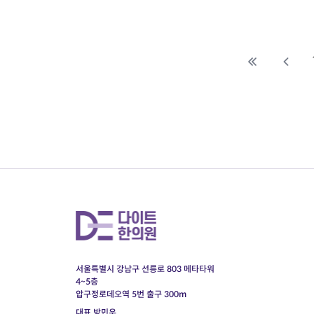
다
서울특별시 강남구 선릉로 803 메타타워
4~5층
압구정로데오역 5번 출구 300m
대표 방민우