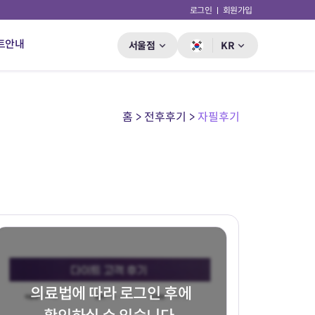
로그인
회원가입
트안내
서울점
KR
홈 > 전후후기 >
자필후기
의료법에 따라 로그인 후에