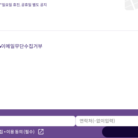
*일요일 휴진, 공휴일 별도 공지
이메일무단수집거부
다
다
다
다
이
이
이
이
트
트
트
트
카
유
블
인
카
튜
로
스
오
브
그
타
톡
바
바
그
상
로
로
램
담
가
가
바
바
기
기
로
로
가
가
기
기
 • 이용 동의 (필수)