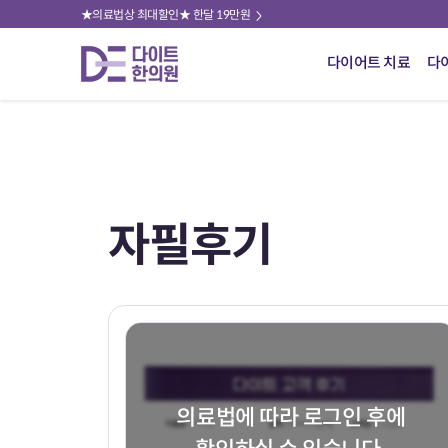
★의료법상 최대할인★ 한달 19만원
다이어트 치료
다
자필후기
의료법에 따라 로그인 후에