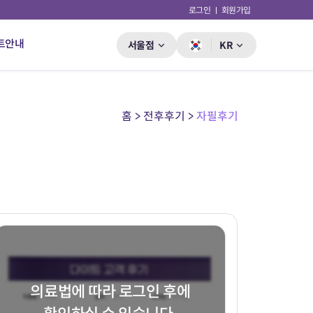
로그인
회원가입
트안내
서울점
KR
홈 > 전후후기 >
자필후기
의료법에 따라 로그인 후에