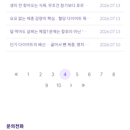
생리 전 찾아오는 식욕, 무조건 참기보다 호르몬 주기 맞춘 ‘영양 관리’ 필요
2026.07.13
요요 없는 체중 감량의 핵심... 혈당 다이어트 뭐기에?
2026.07.13
덜 먹어도 살찌는 체질? 문제는 칼로리 아닌 '널뛰는 혈당'과 인슐린
2026.07.13
단기 다이어트의 배신… 굶어서 뺀 체중, 명치 끝 복통 유발 우려
2026.07.10
1
2
3
4
5
6
7
8
9
10
문의전화