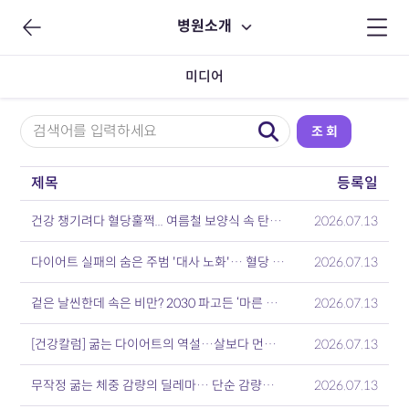
병원소개
미디어
제목
등록일
건강 챙기려다 혈당훌쩍... 여름철 보양식 속 탄수화물의 함정
2026.07.13
다이어트 실패의 숨은 주범 '대사 노화'… 혈당 스파이크가 노화 시계 앞당겨
2026.07.13
겉은 날씬한데 속은 비만? 2030 파고든 ‘마른 비만’과 인슐린 저항성 경고
2026.07.13
[건강칼럼] 굶는 다이어트의 역설…살보다 먼저 줄어드는 건 대사력
2026.07.13
무작정 굶는 체중 감량의 딜레마… 단순 감량보다 '대사율 유지'가 관건
2026.07.13