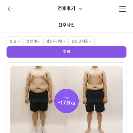
전후후기
전후사진
성 별
연 령 별
감량무게별
감량전 체중
조 회
After
-17.9
kg