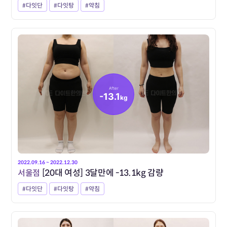
#다잇단
#다잇탕
#약침
After
-13.1
kg
2022.09.16 ~ 2022.12.30
서울점
[20대 여성] 3달만에 -13.1kg 감량
#다잇단
#다잇탕
#약침