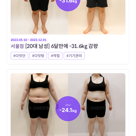
-31.6
kg
2023.05.10 ~ 2023.12.01
서울점
[20대 남성] 6달만에 -31.6kg 감량
#다잇단
#다잇탕
#약침
#기기관리
After
-24.1
kg