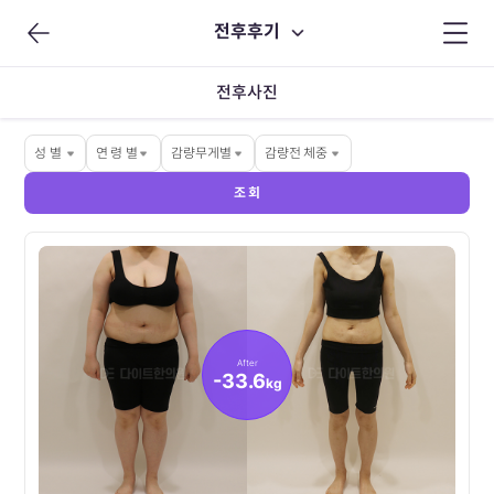
전후후기
전후사진
성 별
연 령 별
감량무게별
감량전 체중
조 회
After
-33.6
kg