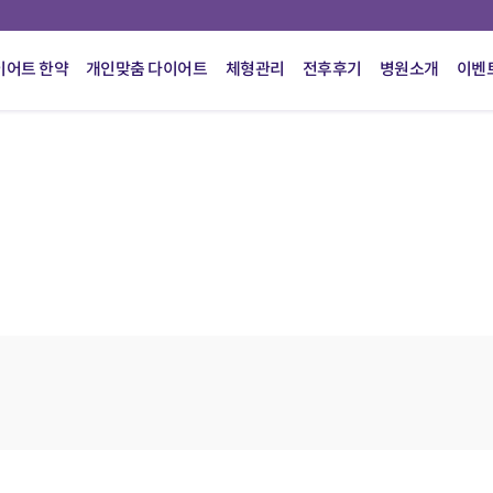
이어트 한약
개인맞춤 다이어트
체형관리
전후후기
병원소개
이벤