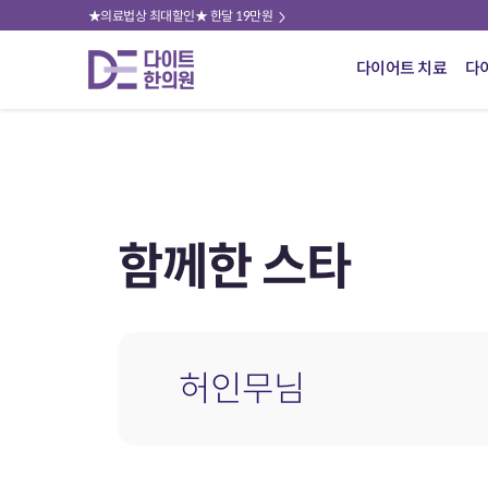
★의료법상 최대할인★ 한달 19만원
다이어트 치료
다
함께한 스타
허인무님