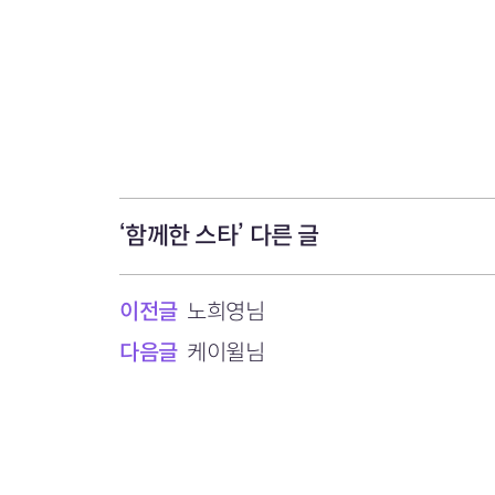
‘함께한 스타’ 다른 글
이전글
노희영님
다음글
케이윌님