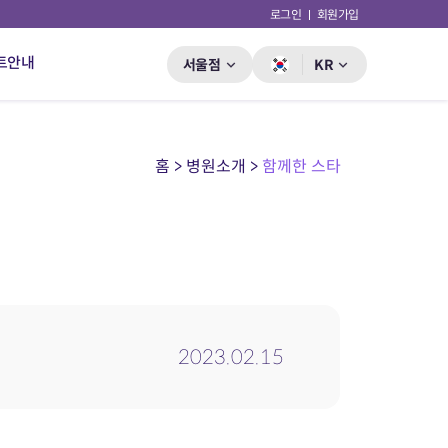
로그인
회원가입
트안내
서울점
KR
홈 > 병원소개 >
함께한 스타
2023.02.15