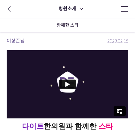
병원소개
함께한 스타
이상준님
2023.02.15
다이트
한의원
과
함께한
스타