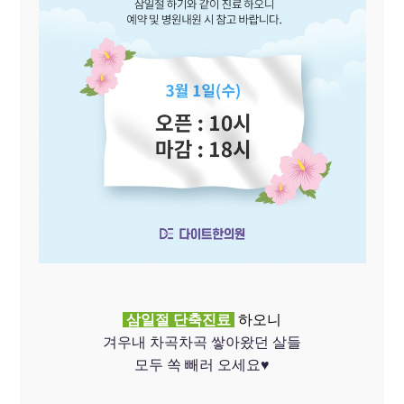
삼일절 단축진료
하오니
겨우내 차곡차곡 쌓아왔던 살들
모두 쏙 빼러 오세요♥