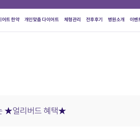
이어트 한약
개인맞춤 다이어트
체형관리
전후후기
병원소개
이벤
는 ★얼리버드 혜택★