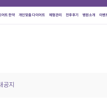
이어트 한약
개인맞춤 다이어트
체형관리
전후후기
병원소개
이벤
안내공지