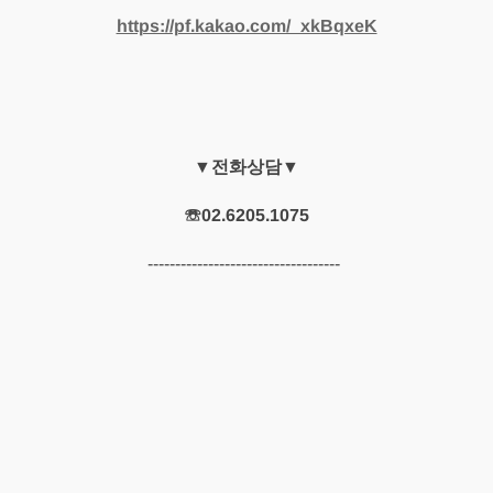
https://pf.kakao.com/_xkBqxeK
▼전화상담▼
☏02.6205.1075
-----------------------------------​