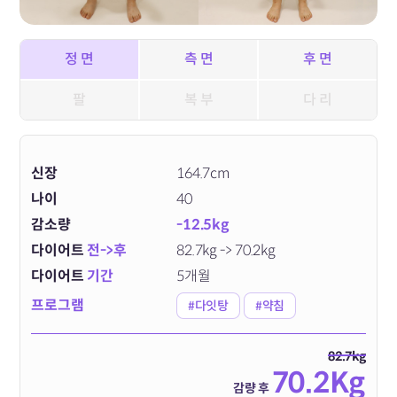
정 면
측 면
후 면
팔
복 부
다 리
신장
164.7cm
나이
40
감소량
-12.5kg
다이어트
전->후
82.7kg -> 70.2kg
다이어트
기간
5개월
프로그램
#다잇탕
#약침
82.7kg
70.2Kg
감량 후