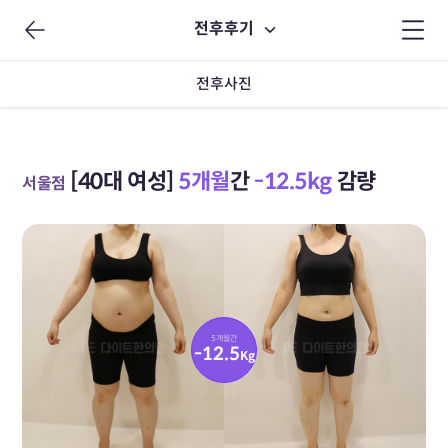
전후후기
전후사진
[40대 여성]
5개월
간
-12.5kg
감량
서울점
5개월간
-12.5
Kg