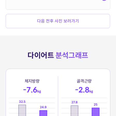
다음 전후 사진 보러가기
다이어트
분석그래프
체
지
방
량
골
격
근
량
-7.6
-2.8
kg
kg