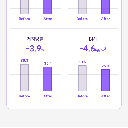
체
지
방
률
B
M
I
-3.9
-4.6
2
%
kg/m