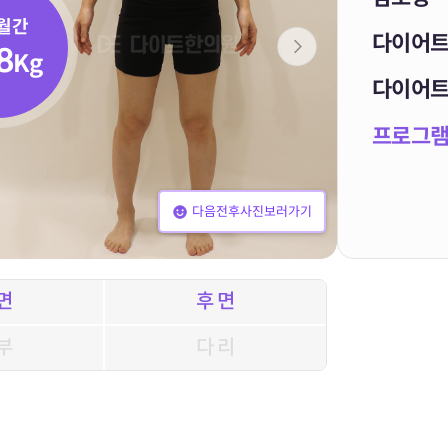
월간
다이어
8
Kg
다이어
프로그
다음전후사진보러가기
면
후 면
부
다 리