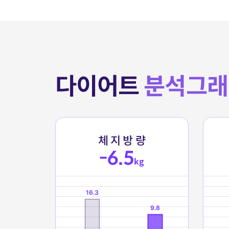
다이어트
분석그래
체
지
방
량
-6.5
kg