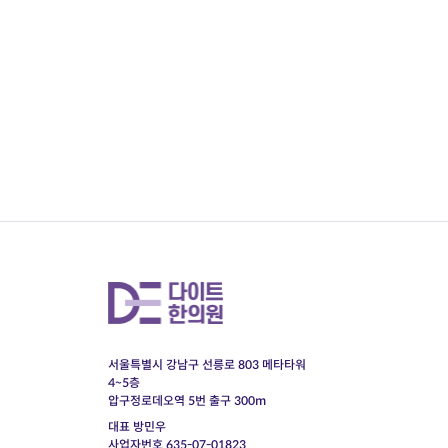
서울특별시 강남구 선릉로 803 메타타워
4~5층
압구정로데오역 5번 출구 300m
대표 방민우
사업자번호 635-07-01823