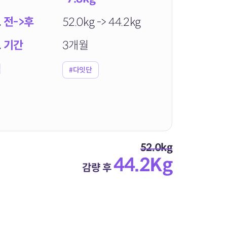
트
전->후
52.0kg -> 44.2kg
트
기간
3개월
램
#다잇단
52.0kg
44.2Kg
감량 후