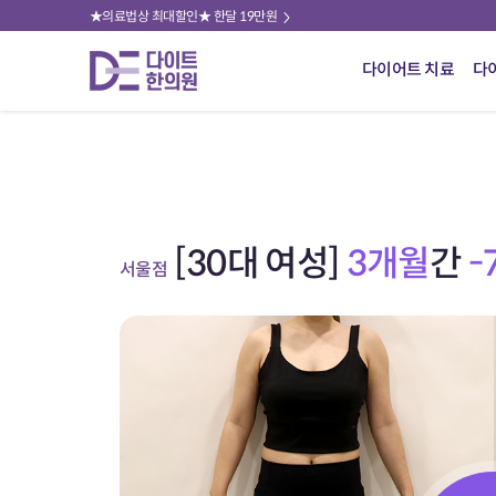
★의료법상 최대할인★ 한달 19만원
다이어트 치료
다
[30대 여성]
3개월
간
-
서울점