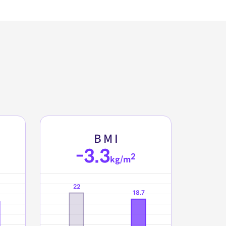
B
M
I
-3.3
2
kg/m