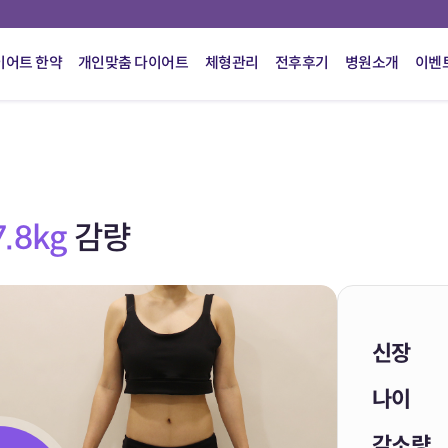
이어트 한약
개인맞춤 다이어트
체형관리
전후후기
병원소개
이벤
7.8kg
감량
신장
나이
감소량