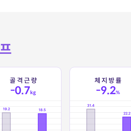
프
골
격
근
량
체
지
방
률
-0.7
-9.2
kg
%