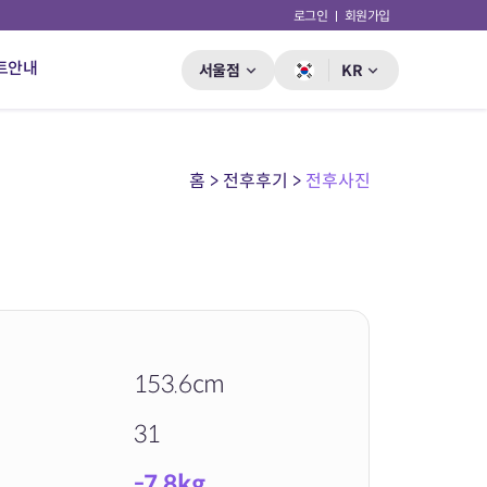
로그인
회원가입
트안내
서울점
KR
홈 > 전후후기 >
전후사진
153.6cm
31
-7.8kg