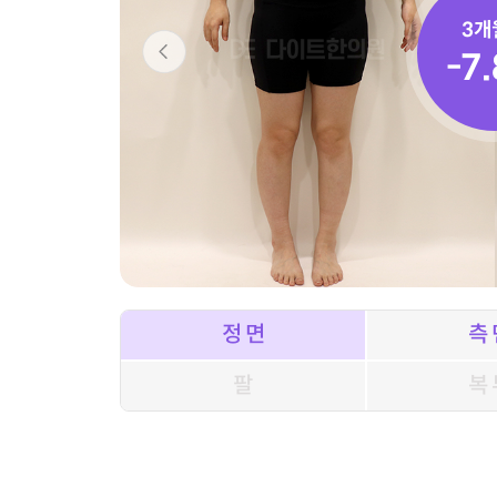
3개
-7.
정 면
측 
팔
복 