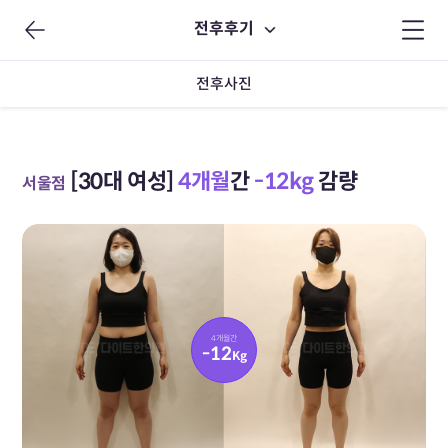
전후후기
전후사진
[30대 여성]
4개월
간
-12kg
감량
서울점
4개월간
-12
Kg