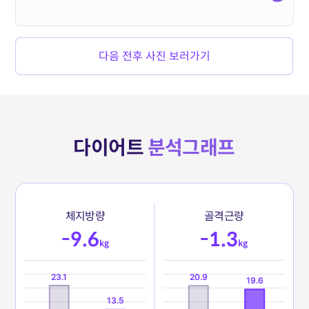
다음 전후 사진 보러가기
다이어트
분석그래프
체
지
방
량
골
격
근
량
-9.6
-1.3
kg
kg