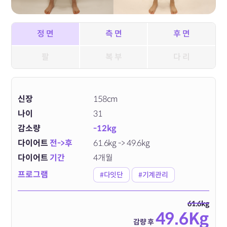
정 면
측 면
후 면
팔
복 부
다 리
신장
158cm
나이
31
감소량
-12kg
다이어트
전->후
61.6kg -> 49.6kg
다이어트
기간
4개월
프로그램
#다잇단
#기계관리
61.6kg
49.6Kg
감량 후