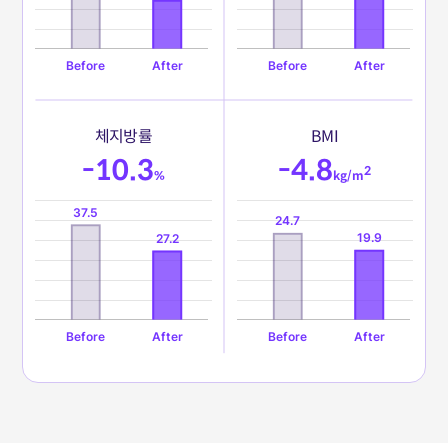
체
지
방
률
B
M
I
-10.3
-4.8
2
%
kg/m