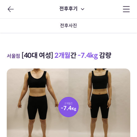
전후후기
전후사진
[40대 여성]
2개월
간
-7.4kg
감량
서울점
2개월간
-7.4
Kg