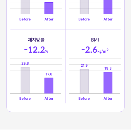
체
지
방
률
B
M
I
-12.2
-2.6
2
%
kg/m