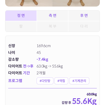
정 면
측 면
후 면
팔
복 부
다 리
신장
169.6cm
나이
45
감소량
-7.4kg
다이어트
전->후
63.0kg -> 55.6kg
다이어트
기간
2개월
프로그램
#다잇탕
#약침
#기계관리
63.0kg
55.6Kg
감량 후