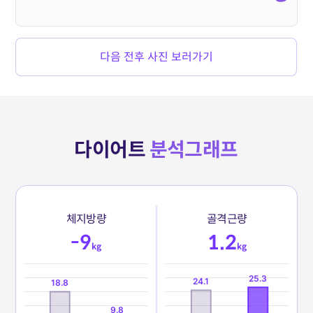
다음 전후 사진 보러가기
다이어트
분석그래프
체
지
방
량
골
격
근
량
-9
1.2
kg
kg