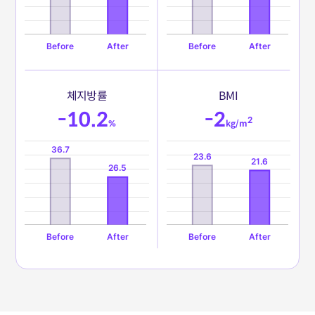
체
지
방
률
B
M
I
-10.2
-2
2
%
kg/m