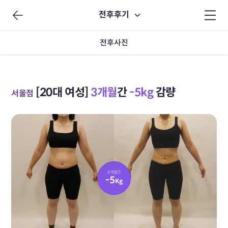
전후후기
전후사진
[20대 여성]
3개월
간
-5kg
감량
서울점
3개월간
-5
Kg