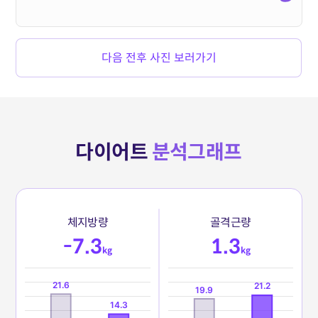
다음 전후 사진 보러가기
다이어트
분석그래프
체
지
방
량
골
격
근
량
-7.3
1.3
kg
kg