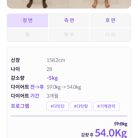
정 면
측 면
후 면
팔
복 부
다 리
신장
158.2cm
나이
28
감소량
-5kg
다이어트
전->후
59.0kg -> 54.0kg
다이어트
기간
3개월
프로그램
#다잇단
#다잇탕
#기계관리
59.0kg
54.0Kg
감량 후