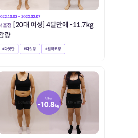
2022.10.03 ~ 2023.02.07
[20대 여성] 4달만에 -11.7kg
서울점
감량
#다잇단
#다잇탕
#밀착코칭
After
-10.8
kg