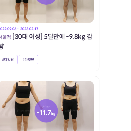
2022.09.06 ~ 2023.02.17
[30대 여성] 5달만에 -9.8kg 감
서울점
량
#다잇탕
#다잇단
After
-11.7
kg