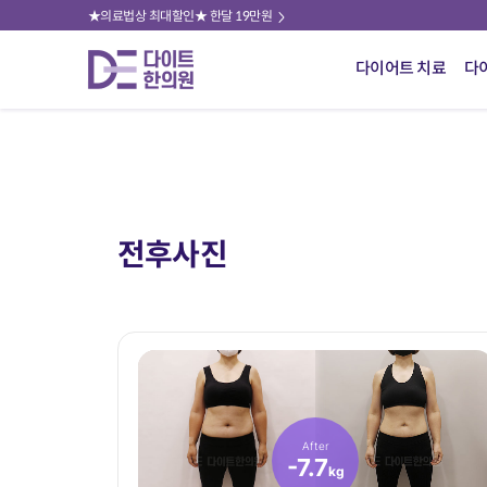
★의료법상 최대할인★ 한달 19만원
다이어트 치료
다
전후사진
After
-7.7
kg