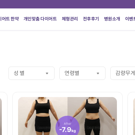
이어트 한약
개인맞춤 다이어트
체형관리
전후후기
병원소개
이벤
성 별
연령별
감량무
After
-7.9
kg