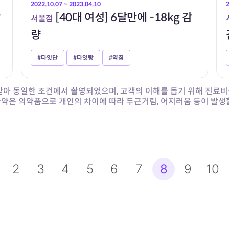
2022.10.07 ~ 2023.04.10
감
[40대 여성] 6달만에 -18kg 감
서울점
량
#다잇단
#다잇탕
#약침
 받아 동일한 조건에서 촬영되었으며,
고객의 이해를 돕기 위해 진료비
한약은 의약품으로 개인의 차이에 따라 두근거림,
어지러움 등이 발생할
맨끝
2
3
4
5
6
7
8
9
10