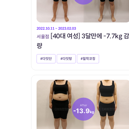
2022.10.11 ~ 2023.02.03
[40대 여성] 3달만에 -7.7kg 
서울점
량
#다잇단
#다잇탕
#밀착코칭
After
-13.9
kg