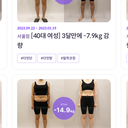
2022.09.22 ~ 2023.01.19
감
[40대 여성] 3달만에 -7.9kg 감
서울점
량
#다잇단
#다잇탕
#밀착코칭
After
-14.9
kg