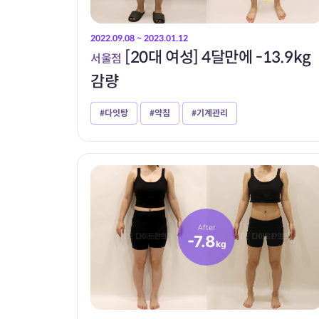
2022.09.08 ~ 2023.01.12
[20대 여성] 4달만에 -13.9kg
서울점
감량
#다잇탕
#약침
#기계관리
After
-7.8
kg