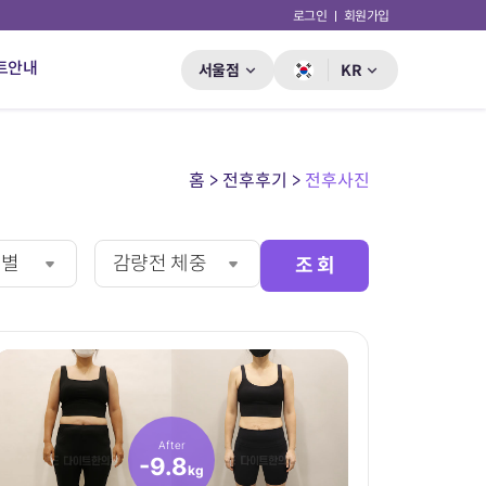
로그인
회원가입
트안내
서울점
KR
홈 > 전후후기 >
전후사진
게별
감량전 체중
조 회
After
-9.8
kg