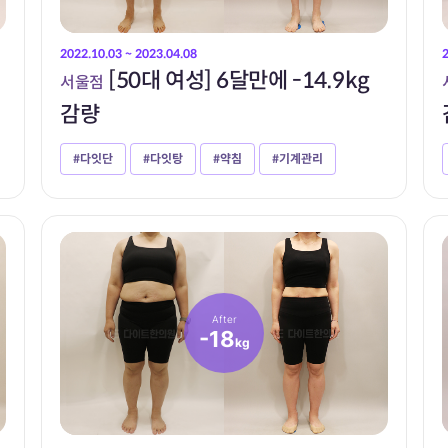
2022.10.03 ~ 2023.04.08
[50대 여성] 6달만에 -14.9kg
서울점
감량
#다잇단
#다잇탕
#약침
#기계관리
After
-18
kg