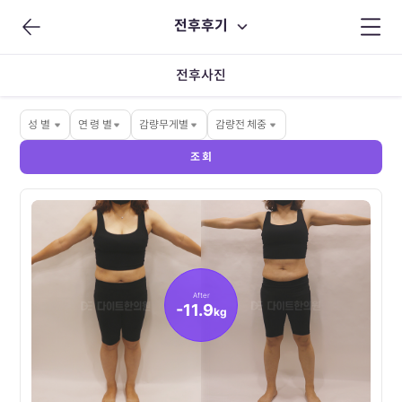
전후후기
전후사진
성 별
연 령 별
감량무게별
감량전 체중
조 회
After
-11.9
kg