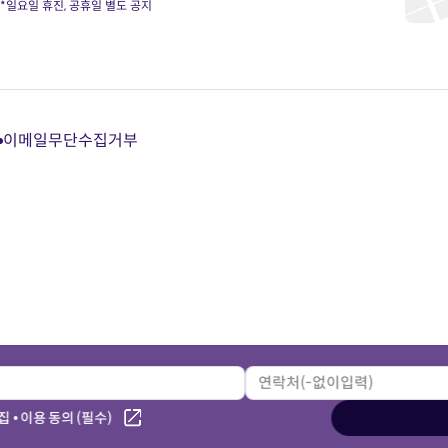
*일요일 휴진, 공휴일 별도 공지
이메일무단수집거부
다
다
다
다
이
이
이
이
트
트
트
트
카
유
블
인
카
튜
로
스
오
브
그
타
톡
바
바
그
상
로
로
램
담
가
가
바
바
기
기
로
로
가
가
기
기
 • 이용 동의 (필수)