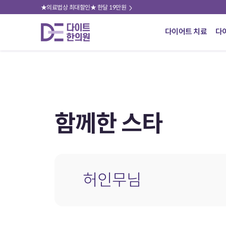
★의료법상 최대할인★ 한달 19만원
다이어트 치료
다
함께한 스타
허인무님