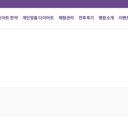
이어트 한약
개인맞춤 다이어트
체형관리
전후후기
병원소개
이벤