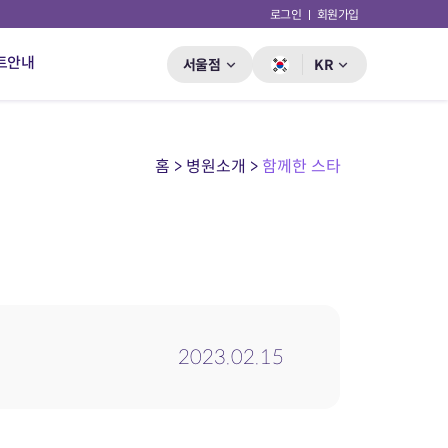
로그인
회원가입
트안내
서울점
KR
홈 > 병원소개 >
함께한 스타
2023.02.15