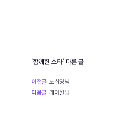
‘함께한 스타’ 다른 글
이전글
노희영님
다음글
케이윌님