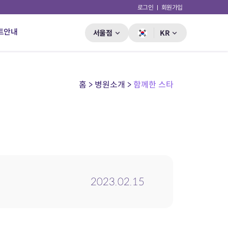
로그인
회원가입
트안내
서울점
KR
홈 > 병원소개 >
함께한 스타
2023.02.15