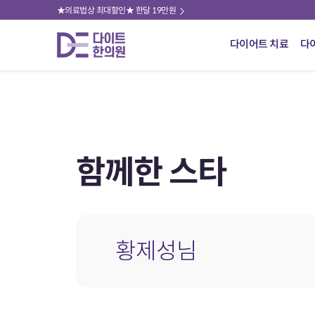
★의료법상 최대할인★ 한달 19만원
다이어트 치료
다
함께한 스타
황제성님