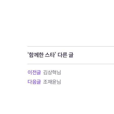
‘함께한 스타’ 다른 글
이전글
김상혁님
다음글
조재윤님