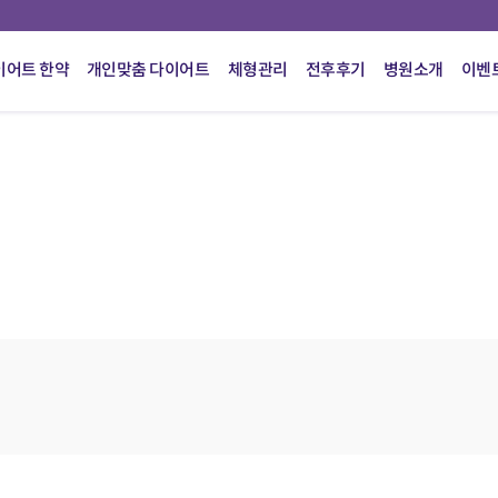
이어트 한약
개인맞춤 다이어트
체형관리
전후후기
병원소개
이벤