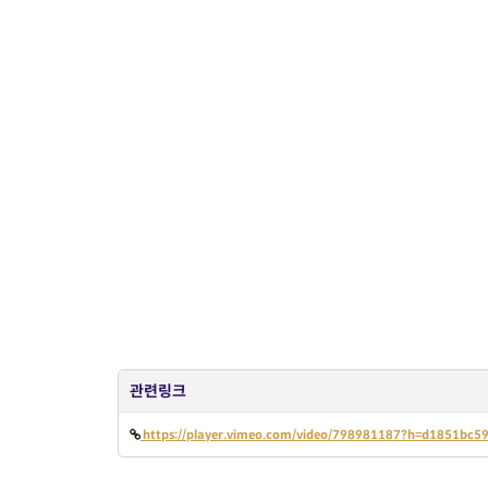
관련링크
https://player.vimeo.com/video/798981187?h=d1851bc5