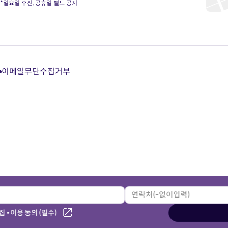
*일요일 휴진, 공휴일 별도 공지
이메일무단수집거부
다
다
다
다
이
이
이
이
트
트
트
트
카
유
블
인
카
튜
로
스
오
브
그
타
톡
바
바
그
상
로
로
램
담
가
가
바
바
기
기
로
로
가
가
기
기
 • 이용 동의 (필수)