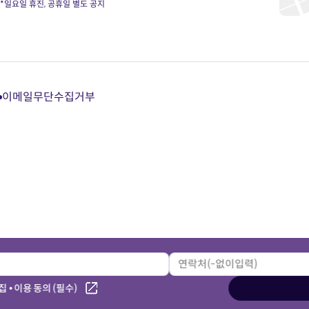
*일요일 휴진, 공휴일 별도 공지
이메일무단수집거부
다
다
다
다
이
이
이
이
트
트
트
트
카
유
블
인
카
튜
로
스
오
브
그
타
톡
바
바
그
상
로
로
램
담
가
가
바
바
기
기
로
로
가
가
기
기
 • 이용 동의 (필수)