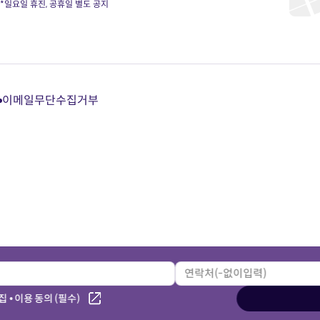
*일요일 휴진, 공휴일 별도 공지
이메일무단수집거부
다
다
다
다
이
이
이
이
트
트
트
트
카
유
블
인
카
튜
로
스
오
브
그
타
톡
바
바
그
상
로
로
램
담
가
가
바
바
기
기
로
로
가
가
기
기
 • 이용 동의 (필수)