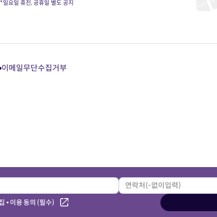
*일요일 휴진, 공휴일 별도 공지
이메일무단수집거부
다
다
다
다
이
이
이
이
트
트
트
트
카
유
블
인
카
튜
로
스
오
브
그
타
톡
바
바
그
상
로
로
램
담
가
가
바
바
기
기
로
로
가
가
기
기
 • 이용 동의 (필수)