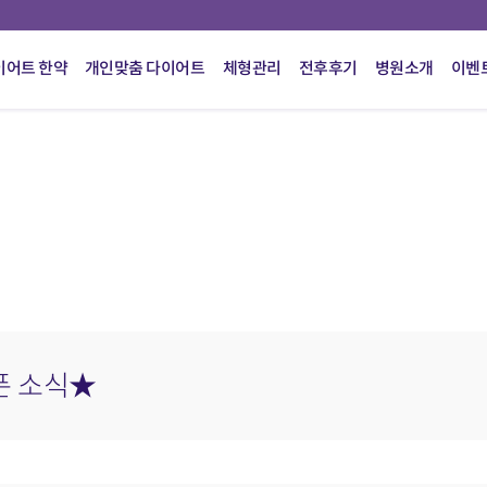
이어트 한약
개인맞춤 다이어트
체형관리
전후후기
병원소개
이벤
픈 소식★