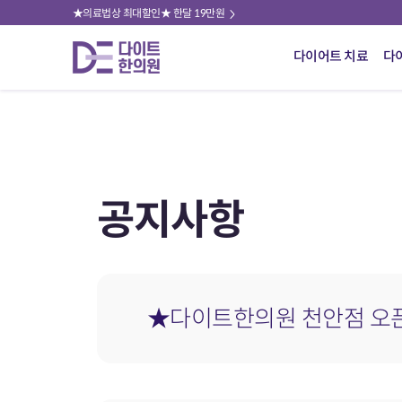
★의료법상 최대할인★ 한달 19만원
다이어트 치료
다
공지사항
★다이트한의원 천안점 오