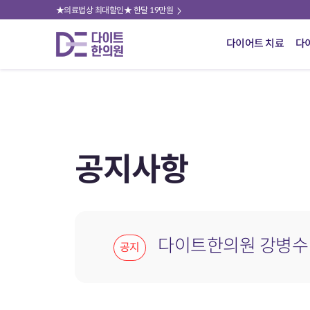
★의료법상 최대할인★ 한달 19만원
다이어트 치료
다
공지사항
다이트한의원 강병수 원장
공지