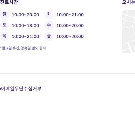
진료시간
오시는
월
화
10:00~20:00
10:00~21:00
토
수
10:00~18:00
10:00~20:00
목
금
10:00~21:00
10:00~20:00
*일요일 휴진, 공휴일 별도 공지
이메일무단수집거부
다
다
다
다
이
이
이
이
트
트
트
트
카
유
블
인
카
튜
로
스
오
브
그
타
톡
바
바
그
상
로
로
램