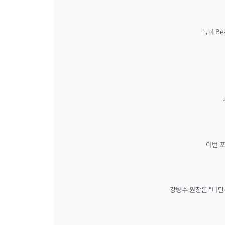
특히 Be
이번 포
강병수 원장은 "비만