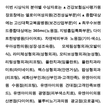
이번 시상식의 분야별 수상자로는 ▲건강보험심사평가원
장표창에는 엘로이여성의원(건전성실부문)이▲종합대상
에는 고신대학교복음병원(보건산업부문)이 ▲최우수브랜
드종합대상에는 365mc(노원점, 지방흡입특화부문), 다이
트한방병원(다이어트). 차앤박피부과 노원점(기미·색소),
우아성한의원(성장·성조숙증), 모제림성형외과(모발이
식), 라미체성형외과(성형외과), 모티브성형외과(눈성형),
리팅성형외과(리프팅), 플란치과(임플란트), 플란치과라
미트(라미네이트), 렉스성형외과(안면거상), 팝성형외과
(리프팅), 세화산부인과(산부인과-고객만족), 유앤아이의
원 수원점(리프팅), 유앤아이의원 건대점(고객만족브랜
드), 유앤아이의원 광명점(피부색소치료), 유앤아이의원
산본점(다이어트), 블루비뇨기과의원 광교점(요로결석),