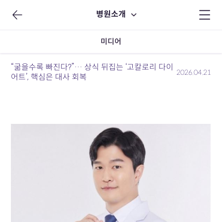
병원소개
미디어
“굶을수록 빠진다?”… 상식 뒤집는 ‘고칼로리 다이
2026.04.21
어트’, 핵심은 대사 회복