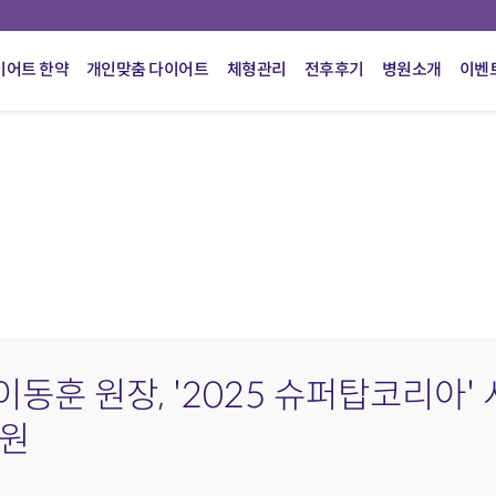
이어트 한약
개인맞춤 다이어트
체형관리
전후후기
병원소개
이벤
동훈 원장, '2025 슈퍼탑코리아'
응원