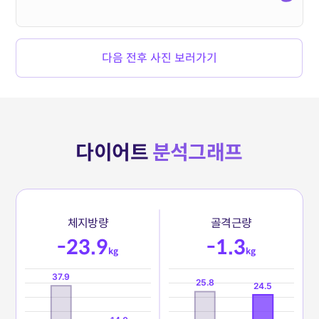
다음 전후 사진 보러가기
다이어트
분석그래프
체
지
방
량
골
격
근
량
-23.9
-1.3
kg
kg