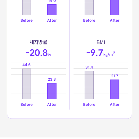
체
지
방
률
B
M
I
-20.8
-9.7
2
%
kg/m