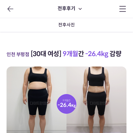
전후후기
전후사진
[30대 여성]
9개월
간
-26.4kg
감량
인천 부평점
9개월간
-26.4
Kg