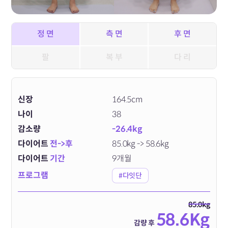
정 면
측 면
후 면
팔
복 부
다 리
신장
164.5cm
나이
38
감소량
-26.4kg
다이어트
전->후
85.0kg -> 58.6kg
다이어트
기간
9개월
프로그램
#다잇단
85.0kg
58.6Kg
감량 후