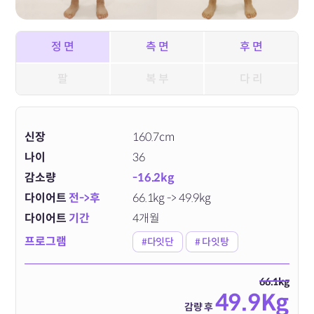
정 면
측 면
후 면
팔
복 부
다 리
신장
160.7cm
나이
36
감소량
-16.2kg
다이어트
전->후
66.1kg -> 49.9kg
다이어트
기간
4개월
프로그램
#다잇단
# 다잇탕
66.1kg
49.9Kg
감량 후