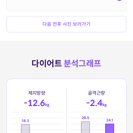
다음 전후 사진 보러가기
다이어트
분석그래프
체
지
방
량
골
격
근
량
-12.6
-2.4
kg
kg