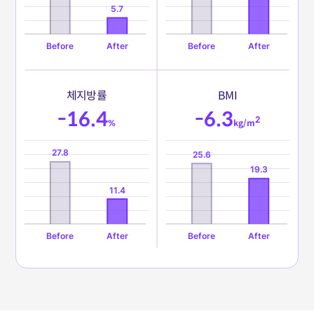
체
지
방
률
B
M
I
-16.4
-6.3
2
%
kg/m