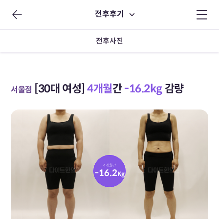
전후후기
전후사진
[30대 여성]
4개월
간
-16.2kg
감량
서울점
4개월간
-16.2
Kg