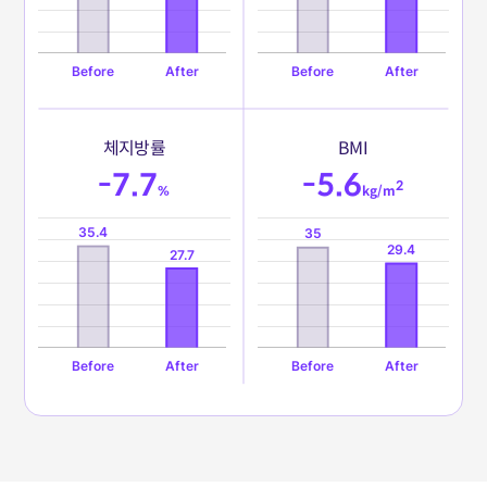
체
지
방
률
B
M
I
-7.7
-5.6
2
%
kg/m