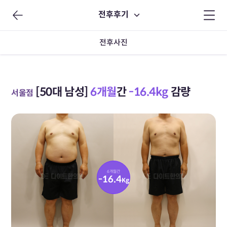
전후후기
전후사진
[50대 남성]
6개월
간
-16.4kg
감량
서울점
6개월간
-16.4
Kg