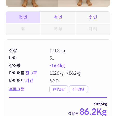
정 면
측 면
후 면
팔
복 부
다 리
신장
171.2cm
나이
51
감소량
-16.4kg
다이어트
전->후
102.6kg -> 86.2kg
다이어트
기간
6개월
프로그램
#다잇탕
#다잇단
102.6kg
86.2Kg
감량 후