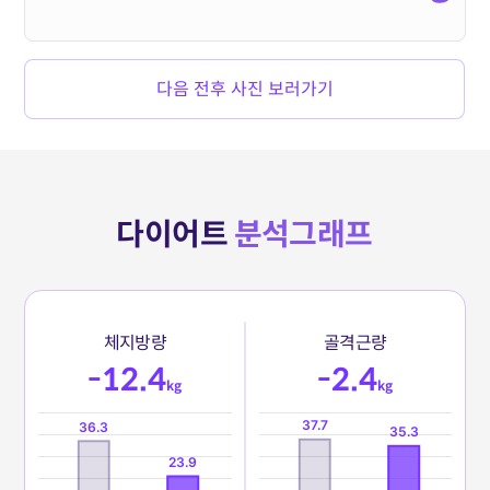
다음 전후 사진 보러가기
다이어트
분석그래프
체
지
방
량
골
격
근
량
-12.4
-2.4
kg
kg