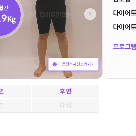
월간
다이어
.9
Kg
다이어
프로그
다음전후사진보러가기
면
후 면
부
다 리