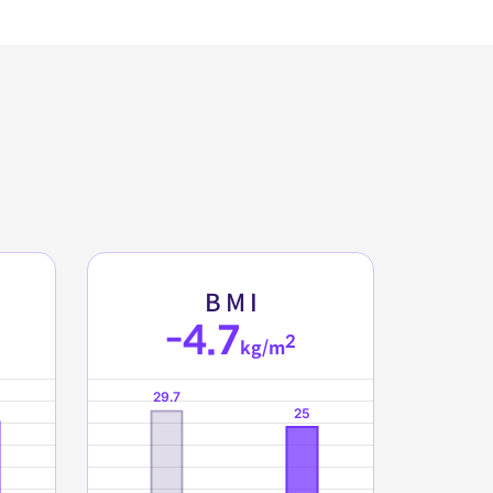
B
M
I
-4.7
2
kg/m