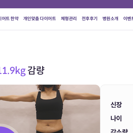
이어트 한약
개인맞춤 다이어트
체형관리
전후후기
병원소개
이벤
11.9kg
감량
신장
나이
감소량