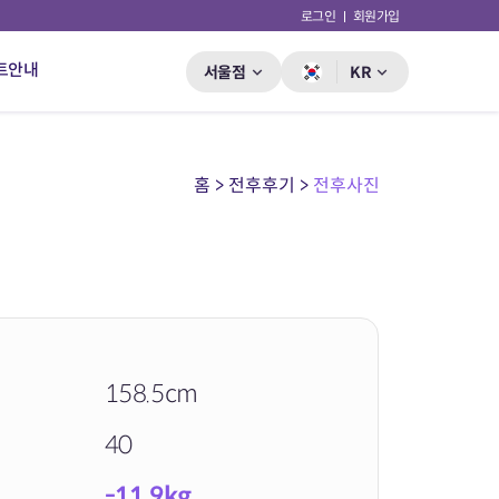
로그인
회원가입
트안내
서울점
KR
홈 > 전후후기 >
전후사진
158.5cm
40
-11.9kg