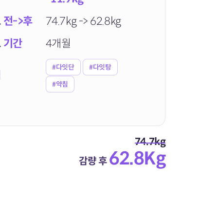
트
전->후
74.7kg -> 62.8kg
트
기간
4개월
#다잇단
#다잇탕
램
#약침
74.7kg
62.8Kg
감량 후