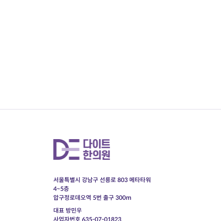
서울특별시 강남구 선릉로 803 메타타워
4~5층
압구정로데오역 5번 출구 300m
대표 방민우
사업자번호 635-07-01823