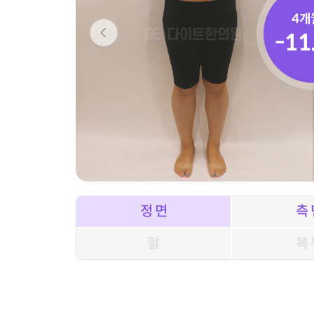
4개
-11
정 면
측 
팔
복 