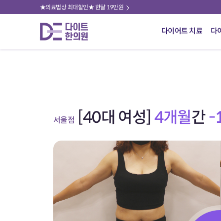
★의료법상 최대할인★ 한달 19만원
다이어트 치료
다
[40대 여성]
4개월
간
-
서울점