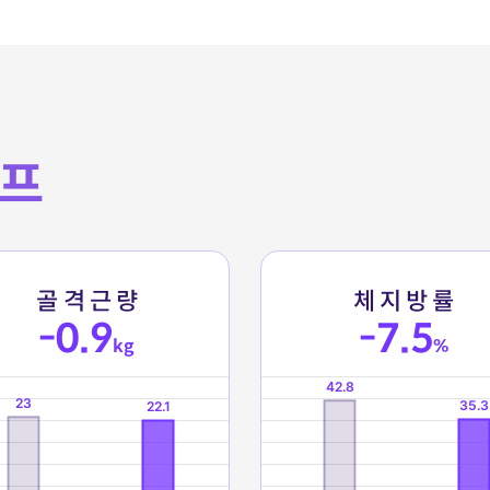
프
골
격
근
량
체
지
방
률
-0.9
-7.5
kg
%