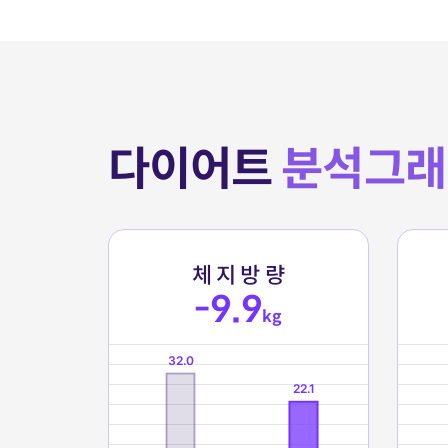
다이어트
분석그래
체
지
방
량
-9.9
kg